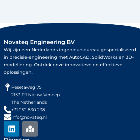
Novateq Engineering BV
Wij zijn een Nederlands ingenieursbureau gespecialiseerd
in precisie-engineering met AutoCAD, SolidWorks en 3D-
modellering. Ontdek onze innovatieve en effectieve
oplossingen.
Pesetaweg 75
2153 PJ Nieuw-Vennep
The Netherlands
+31 252 830 238
info@novateq.nl
L
M
i
a