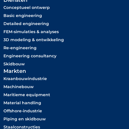
n
p
Diensten
k
-
Conceptueel ontwerp​
e
m
Basic engineering
d
a
Detailed engineering
i
r
FEM-simulaties & analyses
n
k
3D modeling & ontwikkeling
e
Re-engineering
d
Engineering consultancy
Skidbouw
Markten
Kraanbouwindustrie
Machinebouw
Maritieme equipment
Material handling
Offshore-industrie
Piping en skidbouw
Staalconstructies