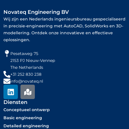
Novateq Engineering BV
Wij zijn een Nederlands ingenieursbureau gespecialiseerd
in precisie-engineering met AutoCAD, SolidWorks en 3D-
modellering. Ontdek onze innovatieve en effectieve
oplossingen.
Pesetaweg 75
2153 PJ Nieuw-Vennep
The Netherlands
+31 252 830 238
info@novateq.nl
L
M
i
a
n
p
Diensten
k
-
Conceptueel ontwerp​
e
m
Basic engineering
d
a
Detailed engineering