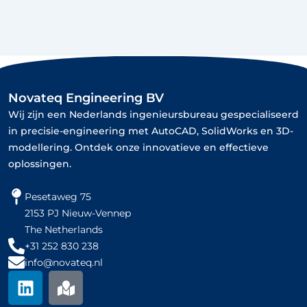
Novateq Engineering BV
Wij zijn een Nederlands ingenieursbureau gespecialiseerd
in precisie-engineering met AutoCAD, SolidWorks en 3D-
modellering. Ontdek onze innovatieve en effectieve
oplossingen.
Pesetaweg 75
2153 PJ Nieuw-Vennep
The Netherlands
+31 252 830 238
info@novateq.nl
L
M
i
a