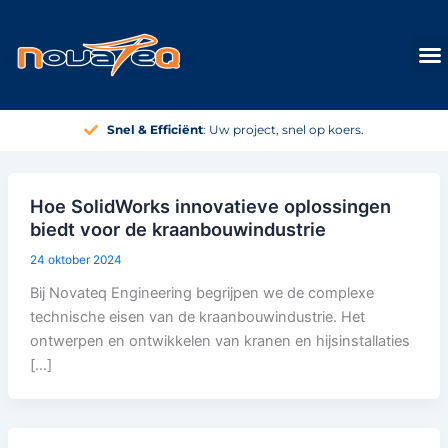
Ga
naar
de
inhoud
Snel & Efficiënt
: Uw project, snel op koers.
Hoe SolidWorks innovatieve oplossingen
biedt voor de kraanbouwindustrie
24 oktober 2024
Bij Novateq Engineering begrijpen we de complexe
technische eisen van de kraanbouwindustrie. Het
ontwerpen en ontwikkelen van kranen en hijsinstallaties
[…]