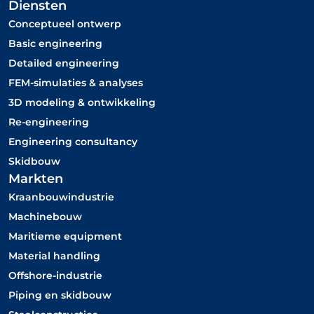
n
p
Diensten
k
-
Conceptueel ontwerp​
e
m
Basic engineering
d
a
Detailed engineering
i
r
FEM-simulaties & analyses
n
k
3D modeling & ontwikkeling
e
Re-engineering
d
Engineering consultancy
Skidbouw
Markten
Kraanbouwindustrie
Machinebouw
Maritieme equipment
Material handling
Offshore-industrie
Piping en skidbouw