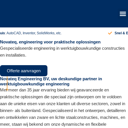
Ga
naar
de
inhoud
Offe
Snel & Efficiënt
: Uw project, snel op koers.
Novateq, engineering voor praktische oplossingen
Gespecialiseerde engineering in werktuigbouwkundige constructies
en installaties.
Offerte aanvragen
Novateq Engineering BV, uw deskundige partner in
werktuigbouwkundige engineering
Met meer dan 35 jaar ervaring bieden wij geavanceerde en
praktische oplossingen die speciaal zijn ontworpen om te voldoen
aan de unieke eisen van onze klanten uit diverse sectoren, zowel in
binnen- als buitenland. Gespecialiseerd in het ontwerpen, detailleren
en ontwikkelen van zware en lichte staalconstructies, machines, en
meer, staan wij bekend om onze dynamische en flexibele