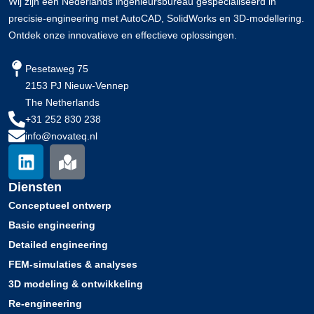
Wij zijn een Nederlands ingenieursbureau gespecialiseerd in
precisie-engineering met AutoCAD, SolidWorks en 3D-modellering.
Ontdek onze innovatieve en effectieve oplossingen.
Pesetaweg 75
2153 PJ Nieuw-Vennep
The Netherlands
+31 252 830 238
info@novateq.nl
L
M
i
a
n
p
Diensten
k
-
Conceptueel ontwerp​
e
m
Basic engineering
d
a
Detailed engineering
i
r
FEM-simulaties & analyses
n
k
3D modeling & ontwikkeling
e
Re-engineering
d